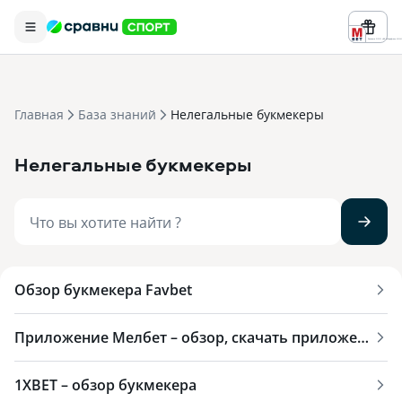
Реклама ООО «БК «Марафон» ИНН 
Главная
База знаний
Нелегальные букмекеры
Нелегальные букмекеры
Что вы хотите найти ?
Обзор букмекера Favbet
Приложение Мелбет – обзор, скачать приложение
1XBET – обзор букмекера