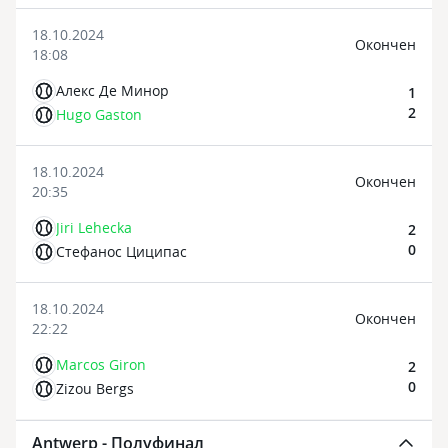
18.10.2024
Oкончен
18:08
Алекс Де Минор
1
2
Hugo Gaston
18.10.2024
Oкончен
20:35
Jiri Lehecka
2
0
Стефанос Циципас
18.10.2024
Oкончен
22:22
Marcos Giron
2
0
Zizou Bergs
Antwerp - Полуфинал