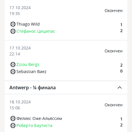
17.10.2024
Oкончен
19:35
Thiago Wild
1
2
Стефанос Циципас
17.10.2024
Oкончен
22:14
Zizou Bergs
2
0
Sebastian Baez
Antwerp - ¼ финала
18.10.2024
Oкончен
15:06
Феликс Оже-Альяссим
1
2
Роберто Баутиста