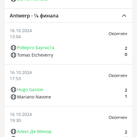
Antwerp - ⅛ финала
16.10.2024
Oкончен
13:04
Роберто Баутиста
2
0
Tomas Etcheverry
16.10.2024
Oкончен
17:53
Hugo Gaston
2
1
Mariano Navone
16.10.2024
Oкончен
19:30
Алекс Де Минор
2