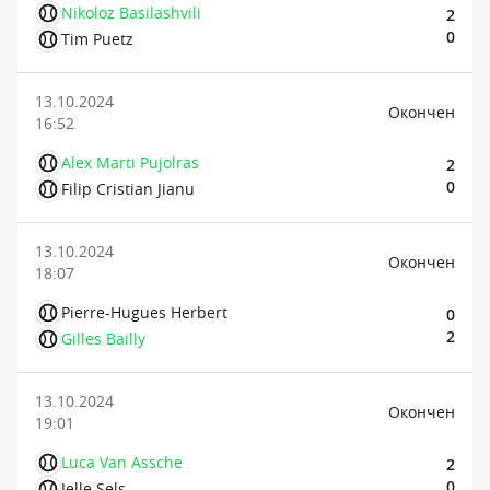
Nikoloz Basilashvili
2
0
Tim Puetz
13.10.2024
Oкончен
16:52
Alex Marti Pujolras
2
0
Filip Cristian Jianu
13.10.2024
Oкончен
18:07
Pierre-Hugues Herbert
0
2
Gilles Bailly
13.10.2024
Oкончен
19:01
Luca Van Assche
2
0
Jelle Sels