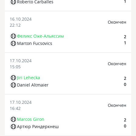
1
Roberto Carballes
16.10.2024
Oкончен
22:12
Феликс Оже-Альяссим
2
1
Marton Fucsovics
17.10.2024
Oкончен
15:05
Jiri Lehecka
2
0
Daniel Altmaier
17.10.2024
Oкончен
16:42
Marcos Giron
2
0
Артюр Риндеркнеш