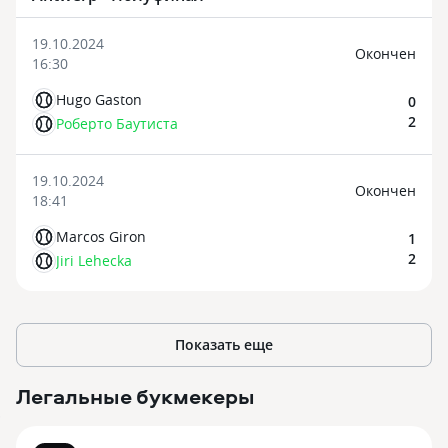
19.10.2024
Oкончен
16:30
Hugo Gaston
0
2
Роберто Баутиста
19.10.2024
Oкончен
18:41
Marcos Giron
1
2
Jiri Lehecka
Показать еще
Легальные букмекеры
3