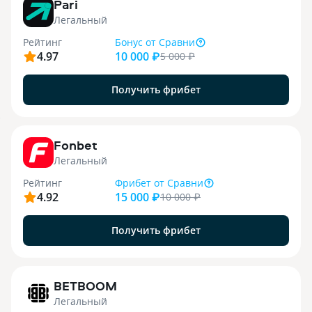
Pari
Легальный
Рейтинг
Бонус
от Сравни
4.97
10 000 ₽
5 000
₽
Получить фрибет
9
Fonbet
Легальный
Рейтинг
Фрибет
от Сравни
4.92
15 000 ₽
10 000
₽
Получить фрибет
1
BETBOOM
Легальный