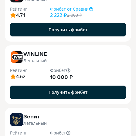
Рейтинг
Фрибет
от Сравни
4.71
2 222 ₽
2 000
₽
я
Получить фрибет
WINLINE
Легальный
Рейтинг
Фрибет
4.62
10 000 ₽
Получить фрибет
Зенит
Легальный
Рейтинг
Фрибет