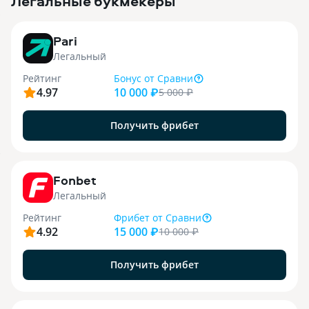
Легальные букмекеры
3
Pari
Легальный
Рейтинг
Бонус
от Сравни
4.97
10 000 ₽
5 000
₽
Получить фрибет
9
Fonbet
Легальный
Рейтинг
Фрибет
от Сравни
4.92
15 000 ₽
10 000
₽
Получить фрибет
1