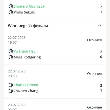
Shintaro Mochizuki
2
1
Philip Sekulic
Winnipeg - ⅛ финала
22.07.2026
Oкончен
19:07
Yu Hsiou Hsu
2
0
Mees Rottgering
22.07.2026
Oкончен
20:43
Charles Broom
2
1
Zhizhen Zhang
23.07.2026
Oкончен
02:07