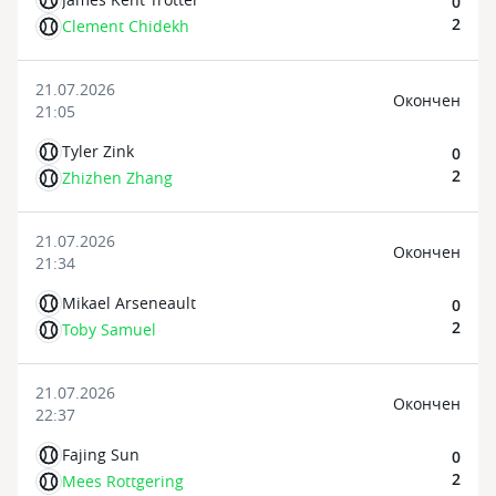
0
2
Clement Chidekh
21.07.2026
Oкончен
21:05
Tyler Zink
0
2
Zhizhen Zhang
21.07.2026
Oкончен
21:34
Mikael Arseneault
0
2
Toby Samuel
21.07.2026
Oкончен
22:37
Fajing Sun
0
2
Mees Rottgering