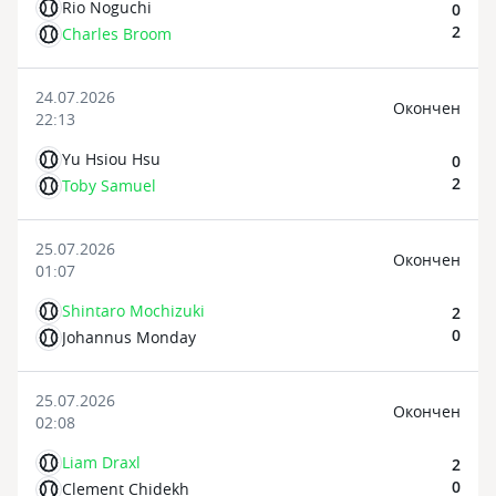
Rio Noguchi
0
2
Charles Broom
24.07.2026
Oкончен
22:13
Yu Hsiou Hsu
0
2
Toby Samuel
25.07.2026
Oкончен
01:07
Shintaro Mochizuki
2
0
Johannus Monday
25.07.2026
Oкончен
02:08
Liam Draxl
2
0
Clement Chidekh