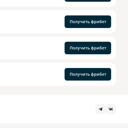
Получить фрибет
Получить фрибет
Получить фрибет