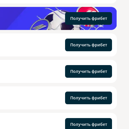
Получить фрибет
Получить фрибет
Получить фрибет
Получить фрибет
Получить фрибет