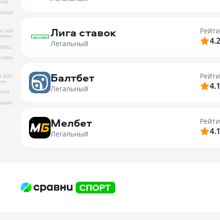
7406
.
HX3KQM
Лига ставок
Рейти
а.
ООО
ОРИН»
4.
Легальный
69532
.
HhSF3o
Балтбет
Рейти
а.
ООО
он»
4.
Легальный
9758
.
FxoWM7
Мелбет
Рейти
4.
Легальный