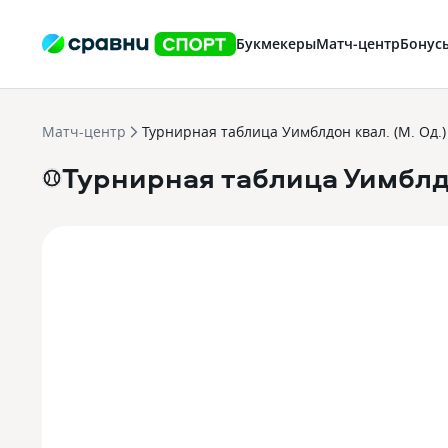
Букмекеры
Матч-центр
Бонус
Матч-центр
Турнирная таблица Уимблдон квал. (М. Од.)
Турнирная таблица Уимблдо