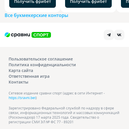
Получить фрибет
Получить фрибет
П
Все букмекерские конторы
Пользовательское соглашение
Политика конфиденциальности
Карта сайта
Ответственная игра
Контакты
Сетевое издание сравни спорт (адрес в сети Интернет -
https://sravni.bet
)
Зарегистрировано Федеральной службой по надзору в сфере
связи, информационных технологий и массовых коммуникаций
(Роскомнадзор) 17 марта 2025 года. Свидетельство о
регистрации СМИ ЭЛ № ФС 77 - 89201