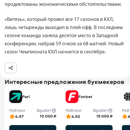
продиктованы экономическими обстоятельствами.
«Витязь», который провел все 17 сезонов в КХЛ,
лишь четырежды выходил в плей-офф. В последнем
сезоне команда заняла десятое место в Западной
конференции, набрав 59 очков за 68 матчей. Новый
сезон Чемпионата КХЛ начнется в сентябре.
Интересные предложения букмекеров
Pari
Fonbet
Рейтинг
Фрибет
Рейтинг
Фрибет
Рей
10 000 ₽
15 000 ₽
4.97
4.92
4