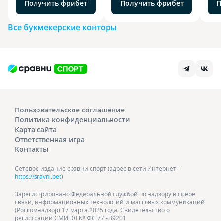
Получить фрибет
Получить фрибет
П
Все букмекерские конторы
Пользовательское соглашение
Политика конфиденциальности
Карта сайта
Ответственная игра
Контакты
Сетевое издание сравни спорт (адрес в сети Интернет -
https://sravni.bet
)
Зарегистрировано Федеральной службой по надзору в сфере
связи, информационных технологий и массовых коммуникаций
(Роскомнадзор) 17 марта 2025 года. Свидетельство о
регистрации СМИ ЭЛ № ФС 77 - 89201