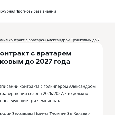
ы
Журнал
Прогнозы
База знаний
«Амур» заключил контракт с вратарем Александром Трушковым до 2027 года
онтракт с вратарем
овым до 2027 года
дписании контракта с голкипером Александром
 завершения сезона 2026/2027, что должно
а последующие три чемпионата.
очной команды Никита Точицкий в беседе с