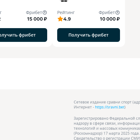
г
Фрибет
Рейтинг
Фрибет
2
15 000 ₽
4.9
10 000 ₽
олучить фрибет
Получить фрибет
Сетевое издание сравни спорт (адр
Интернет -
https://sravni.bet
)
Зарегистрировано Федеральной сл
надзору в сфере связи, информац
технологий и массовых коммуник
(Роскомнадзор) 17 марта 2025 года.
Свидетельство о регистрации СМИ 