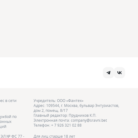
ес в сети
Учредитель: ООО «Фантех»
Адрес: 109544, г. Москва, бульвар Энтузиастов,
дом 2, помещ. 8/17
Главный редактор: Прудников К.П.
ужбой по
Электронная почта: company@sravni.bet
ионных
Телефон: + 7 926 321 02 88
аций
ЭЛ № ФС 77 -
Для лиц старше 18 лет