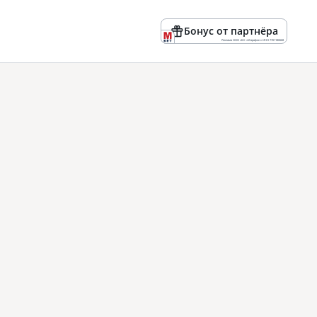
Бонус от партнёра
Реклама ООО «БК «Марафон» ИНН 7701180668