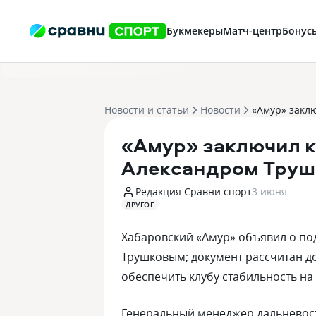
Букмекеры
Матч-центр
Бонус
Новости и статьи
Новости
«Амур» заключил к
Александром Трушк
Редакция Сравни.спорт
3 июня
ДРУГОЕ
Хабаровский «Амур» объявил о по
Трушковым; документ рассчитан до
обеспечить клубу стабильность н
Генеральный менеджер дальневост