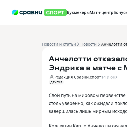
Букмекеры
Матч-центр
Бонус
Новости и статьи
Новости
Анчелотти отказал
Эндрика в матче с
Редакция Сравни.спорт
14 июня
ДРУГОЕ
Свой путь на мировом первенстве
столь уверенно, как ожидали покл
завершилась лишь мирным исходо
Коллектив Карло Анчелотти оказал