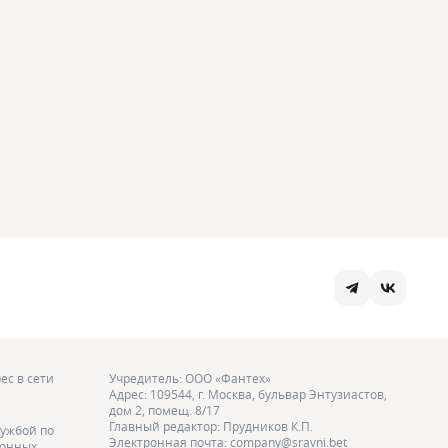
ес в сети
Учредитель: ООО «Фантех»
Адрес: 109544, г. Москва, бульвар Энтузиастов,
дом 2, помещ. 8/17
Главный редактор: Прудников К.П.
ужбой по
Электронная почта: company@sravni.bet
ионных