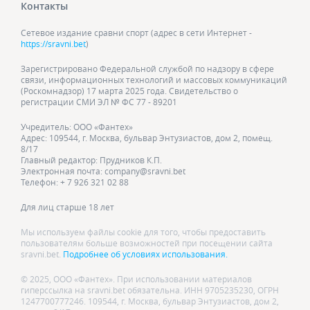
Контакты
Сетевое издание сравни спорт (адрес в сети Интернет -
https://sravni.bet
)
Зарегистрировано Федеральной службой по надзору в сфере
связи, информационных технологий и массовых коммуникаций
(Роскомнадзор) 17 марта 2025 года. Свидетельство о
регистрации СМИ ЭЛ № ФС 77 - 89201
Учредитель: ООО «Фантех»
Адрес: 109544, г. Москва, бульвар Энтузиастов, дом 2, помещ.
8/17
Главный редактор: Прудников К.П.
Электронная почта: company@sravni.bet
Телефон: + 7 926 321 02 88
Для лиц старше 18 лет
Мы используем файлы cookie для того, чтобы предоставить
пользователям больше возможностей при посещении сайта
sravni.bet.
Подробнее об условиях использования.
© 2025, ООО «Фантех». При использовании материалов
гиперссылка на sravni.bet обязательна. ИНН 9705235230, ОГРН
1247700777246. 109544, г. Москва, бульвар Энтузиастов, дом 2,