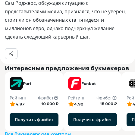
Сам Роджерс, обсуждая ситуацию с
представителями медиа, признался, что не уверен,
стоит ли он обозначенных ста пятидесяти
миллионов евро, однако подчеркнул желание
сделать следующий карьерный шаг.
Интересные предложения букмекеров
Pari
Fonbet
Рейтинг
Фрибет
Рейтинг
Фрибет
Рей
10 000 ₽
15 000 ₽
4.97
4.92
4
Получить фрибет
Получить фрибет
П
Все букмекерские конторы