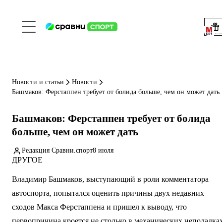
Реклама ООО 
Новости и статьи
Новости
Башмаков: Ферстаппен требует от болида больше, чем он может дать
Башмаков: Ферстаппен требует от болида
больше, чем он может дать
Редакция Сравни.спорт
8 июля
ДРУГОЕ
Владимир Башмаков, выступающий в роли комментатора
автоспорта, попытался оценить причины двух недавних
сходов Макса Ферстаппена и пришел к выводу, что
первопричина кроется не столько в механических неполадках