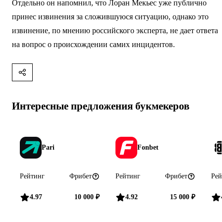
Отдельно он напомнил, что Лоран Мекьес уже публично
принес извинения за сложившуюся ситуацию, однако это
извинение, по мнению российского эксперта, не дает ответа
на вопрос о происхождении самих инцидентов.
Интересные предложения букмекеров
Pari
Fonbet
Рейтинг
Фрибет
Рейтинг
Фрибет
Рей
4.97
10 000 ₽
4.92
15 000 ₽