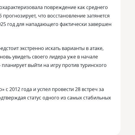
 охарактеризовала повреждение как среднего
 прогнозирует, что восстановление затянется
2025 год для нападающего фактически завершен
едстоит экстренно искать варианты в атаке,
новь увидеть своего лидера уже в начале
» планирует выйти на игру против туринского
 с 2012 года и успел провести 28 встреч за
дтверждая статус одного из самых стабильных