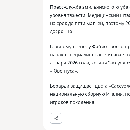
Пресс-служба эмильянского клуба
уровня тяжести. Медицинский штаб
на срок до пяти матчей, поэтому 
досрочно.
Главному тренеру Фабио Гроссо пр
однако специалист рассчитывает в
января 2026 года, когда «Сассуоло
«Ювентуса».
Берарди защищает цвета «Сассуоло»
национальную сборную Италии, по
игроков поколения.