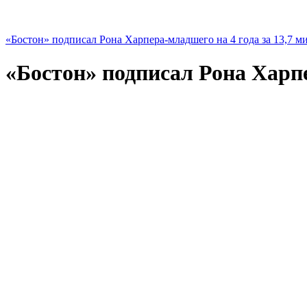
«Бостон» подписал Рона Харпера-младшего на 4 года за 13,7 м
«Бостон» подписал Рона Харпе