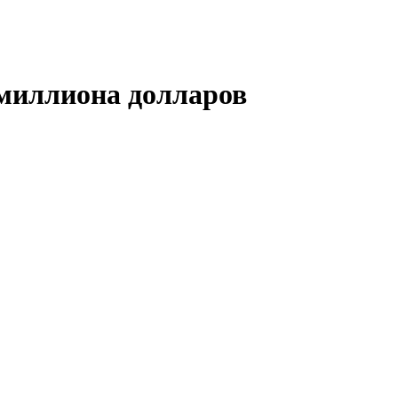
 миллиона долларов