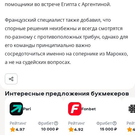
помощники во встрече Египта с Аргентиной.
Французский специалист также добавил, что
спорные решения неизбежны и всегда смотрятся
по-разному с противоположных трибун, однако для
его команды принципиально важно
сосредоточиться именно на сопернике из Марокко,
а не на судейских вопросах.
Интересные предложения букмекеров
Pari
Fonbet
Рейтинг
Фрибет
Рейтинг
Фрибет
Рей
10 000 ₽
15 000 ₽
4.97
4.92
4