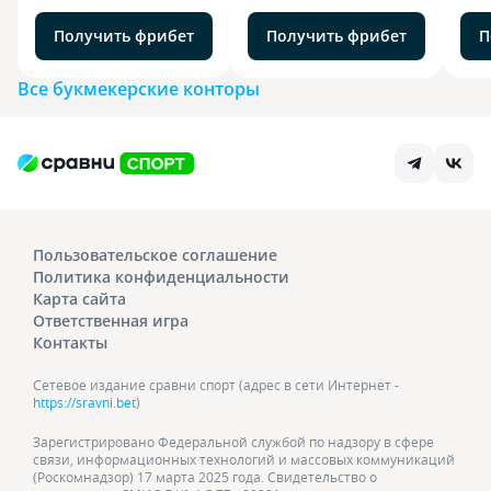
Получить фрибет
Получить фрибет
П
Все букмекерские конторы
Пользовательское соглашение
Политика конфиденциальности
Карта сайта
Ответственная игра
Контакты
Сетевое издание сравни спорт (адрес в сети Интернет -
https://sravni.bet
)
Зарегистрировано Федеральной службой по надзору в сфере
связи, информационных технологий и массовых коммуникаций
(Роскомнадзор) 17 марта 2025 года. Свидетельство о