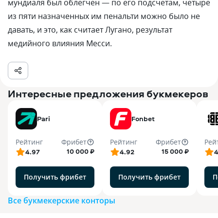
мундиаля был облегчен — по его подсчетам, четыре
из пяти назначенных им пенальти можно было не
давать, и это, как считает Лугано, результат
медийного влияния Месси.
Интересные предложения букмекеров
Pari
Fonbet
Рейтинг
Фрибет
Рейтинг
Фрибет
Рей
10 000 ₽
15 000 ₽
4.97
4.92
4
Получить фрибет
Получить фрибет
П
Все букмекерские конторы