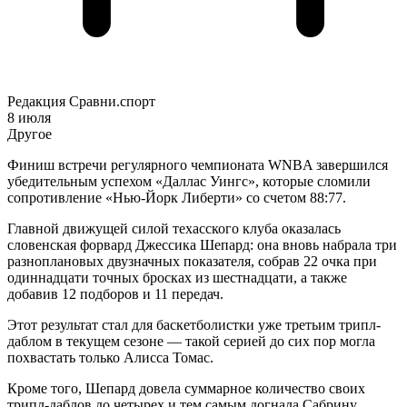
Редакция Сравни.спорт
8 июля
Другое
Финиш встречи регулярного чемпионата WNBA завершился
убедительным успехом «Даллас Уингс», которые сломили
сопротивление «Нью-Йорк Либерти» со счетом 88:77.
Главной движущей силой техасского клуба оказалась
словенская форвард Джессика Шепард: она вновь набрала три
разноплановых двузначных показателя, собрав 22 очка при
одиннадцати точных бросках из шестнадцати, а также
добавив 12 подборов и 11 передач.
Этот результат стал для баскетболистки уже третьим трипл-
даблом в текущем сезоне — такой серией до сих пор могла
похвастать только Алисса Томас.
Кроме того, Шепард довела суммарное количество своих
трипл-даблов до четырех и тем самым догнала Сабрину