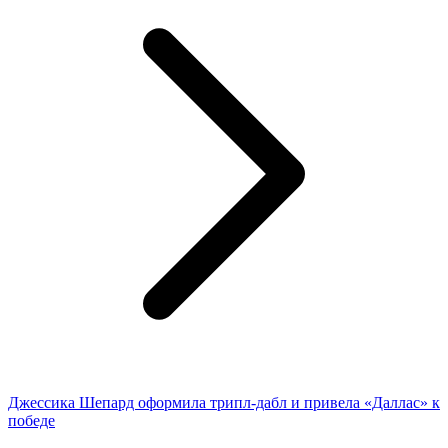
Джессика Шепард оформила трипл-дабл и привела «Даллас» к
победе