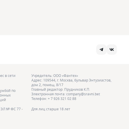
ес в сети
Учредитель: ООО «Фантех»
Адрес: 109544, г. Москва, бульвар Энтузиастов,
дом 2, помещ. 8/17
Главный редактор: Прудников К.П.
ужбой по
Электронная почта: company@sravni.bet
ионных
Телефон: + 7 926 321 02 88
аций
ЭЛ № ФС 77 -
Для лиц старше 18 лет