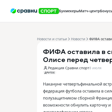
Букмекеры
Матч-центр
Бонус
Новости и статьи
Новости
ФИФА оставила в с
Олисе перед четв
Редакция Сравни.спорт
8 июля
ДРУГОЕ
Накануне четвертьфинальной вст
федерация футбола оставила в си
полузащитником сборной Франци
возможности обнулить карточку и