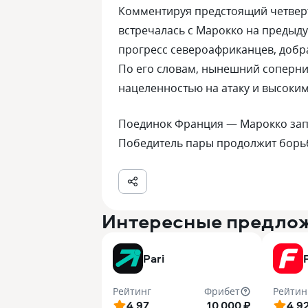
Комментируя предстоящий четвер
встречалась с Марокко на предыд
прогресс североафриканцев, добр
По его словам, нынешний соперни
нацеленностью на атаку и высоким
Поединок Франция — Марокко запл
Победитель пары продолжит борьб
Интересные предло
Pari
Рейтинг
Фрибет
Рейтин
4.97
10 000 ₽
4.9