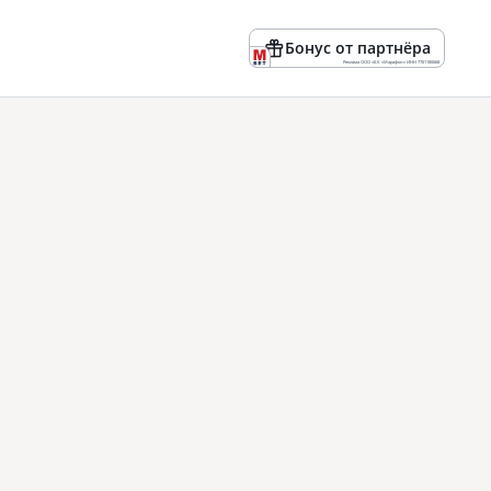
Бонус от партнёра
Реклама ООО «БК «Марафон» ИНН 7701180668