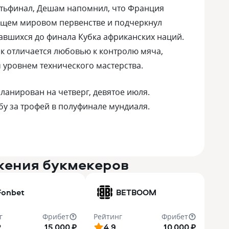
тьфинал, Дешам напомнил, что Франция
ущем мировом первенстве и подчеркнул
авшихся до финала Кубка африканских наций.
к отличается любовью к контролю мяча,
 уровнем технического мастерства.
анирован на четверг, девятое июля.
у за трофей в полуфинале мундиаля.
жения букмекеров
Fonbet
BETBOOM
г
Фрибет
Рейтинг
Фрибет
2
15 000 ₽
4.9
10 000 ₽