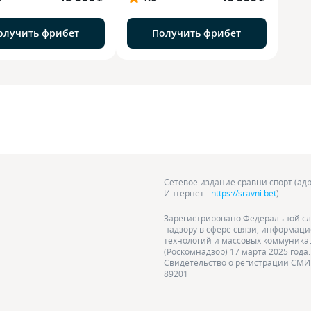
олучить фрибет
Получить фрибет
Сетевое издание сравни спорт (адр
Интернет -
https://sravni.bet
)
Зарегистрировано Федеральной сл
надзору в сфере связи, информац
технологий и массовых коммуник
(Роскомнадзор) 17 марта 2025 года.
Свидетельство о регистрации СМИ 
89201