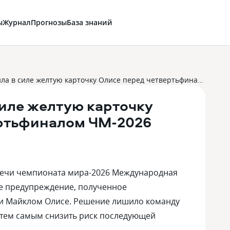
ы
Журнал
Прогнозы
База знаний
ФИФА оставила в силе желтую карточку Олисе перед четвертьфиналом ЧМ-2026
иле желтую карточку
ертьфиналом ЧМ-2026
речи чемпионата мира-2026 Международная
ле предупреждение, полученное
и Майклом Олисе. Решение лишило команду
 тем самым снизить риск последующей