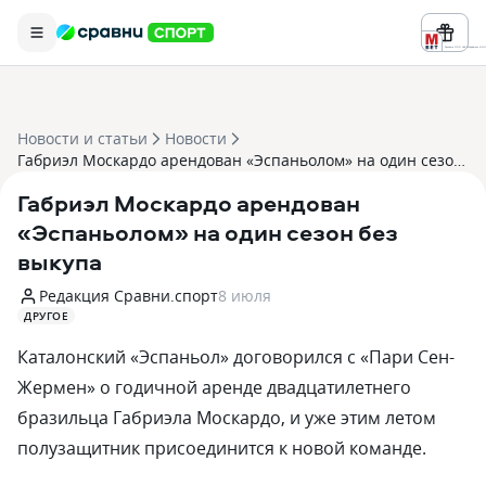
Реклама ООО «БК «Марафон» ИНН 
Новости и статьи
Новости
Габриэл Москардо арендован «Эспаньолом» на один сезон без выкупа
Габриэл Москардо арендован
«Эспаньолом» на один сезон без
выкупа
Редакция Сравни.спорт
8 июля
ДРУГОЕ
Каталонский «Эспаньол» договорился с «Пари Сен-
Жермен» о годичной аренде двадцатилетнего
бразильца Габриэла Москардо, и уже этим летом
полузащитник присоединится к новой команде.