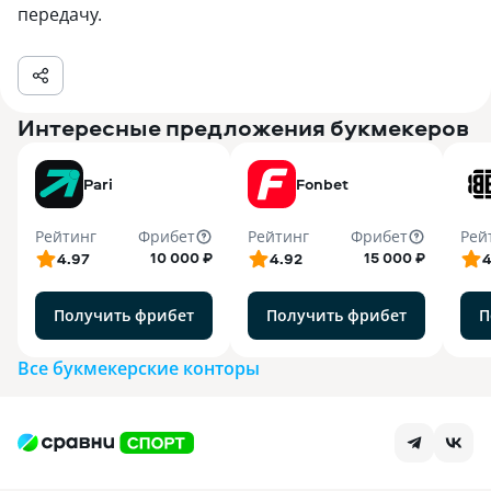
передачу.
Интересные предложения букмекеров
Pari
Fonbet
Рейтинг
Фрибет
Рейтинг
Фрибет
Рей
10 000 ₽
15 000 ₽
4.97
4.92
4
Получить фрибет
Получить фрибет
П
Все букмекерские конторы