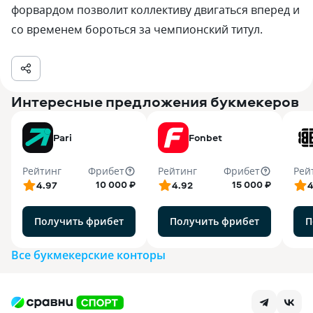
форвардом позволит коллективу двигаться вперед и
со временем бороться за чемпионский титул.
Интересные предложения букмекеров
Pari
Fonbet
Рейтинг
Фрибет
Рейтинг
Фрибет
Рей
10 000 ₽
15 000 ₽
4.97
4.92
4
Получить фрибет
Получить фрибет
П
Все букмекерские конторы