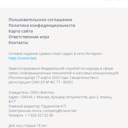
Пользовательское соглашение
Политика конфиденциальности
Карта сайта
Ответственная игра
Контакты
Сетевое издание сравни спорт (адрес в сети Интернет -
https://sravni.bet
)
Зарегистрировано Федеральной службой по надзору в сфере
связи, информационных технологий и массовых коммуникаций
(Роскомнадзор) 17 марта 2025 года. Свидетельство о
регистрации СМИ ЭЛ № ФС 77 - 89201
Учредитель: ООО «Фантех»
Адрес: 109544, г. Москва, бульвар Энтузиастов, дом 2, помещ.
8/17
Главный редактор: Прудников К.П.
Электронная почта: company@sravni.bet
Телефон: + 7 926 321 02 88
Для лиц старше 18 лет