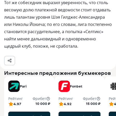
Тот же собеседник выразил уверенность, что столь
весомую долю платежной ведомости стоит отдавать
лишь талантам уровня Шэя Гилджес-Александера
или Николы Йокича; по его словам, лига постепенно
становится рассудительнее, а попытка «Селтикс»
найти менее дальновидный и одновременно
щедрый клуб, похоже, не сработала.
Интересные предложения букмекеров
Pari
Fonbet
Рейтинг
Фрибет
Рейтинг
Фрибет
Рей
10 000 ₽
15 000 ₽
4.97
4.92
4