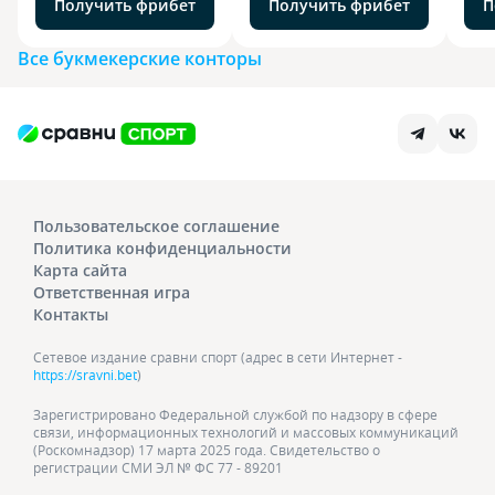
Получить фрибет
Получить фрибет
П
Все букмекерские конторы
Пользовательское соглашение
Политика конфиденциальности
Карта сайта
Ответственная игра
Контакты
Сетевое издание сравни спорт (адрес в сети Интернет -
https://sravni.bet
)
Зарегистрировано Федеральной службой по надзору в сфере
связи, информационных технологий и массовых коммуникаций
(Роскомнадзор) 17 марта 2025 года. Свидетельство о
регистрации СМИ ЭЛ № ФС 77 - 89201