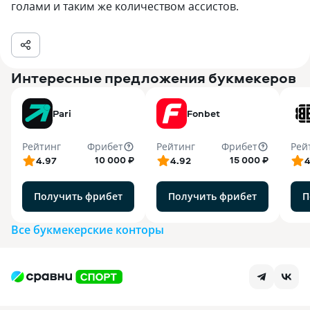
голами и таким же количеством ассистов.
Интересные предложения букмекеров
Pari
Fonbet
Рейтинг
Фрибет
Рейтинг
Фрибет
Рей
10 000 ₽
15 000 ₽
4.97
4.92
4
Получить фрибет
Получить фрибет
П
Все букмекерские конторы