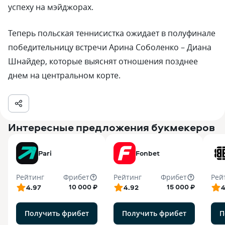
успеху на мэйджорах.
Теперь польская теннисистка ожидает в полуфинале
победительницу встречи Арина Соболенко – Диана
Шнайдер, которые выяснят отношения позднее
днем на центральном корте.
Интересные предложения букмекеров
Pari
Fonbet
Рейтинг
Фрибет
Рейтинг
Фрибет
Рей
10 000 ₽
15 000 ₽
4.97
4.92
4
Получить фрибет
Получить фрибет
П