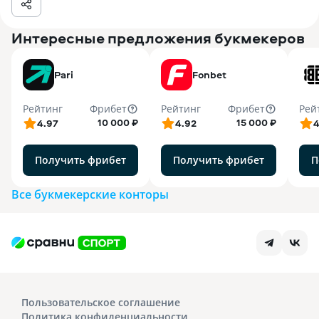
Интересные предложения букмекеров
Pari
Fonbet
Рейтинг
Фрибет
Рейтинг
Фрибет
Рей
10 000 ₽
15 000 ₽
4.97
4.92
4
Получить фрибет
Получить фрибет
П
Все букмекерские конторы
Пользовательское соглашение
Политика конфиденциальности