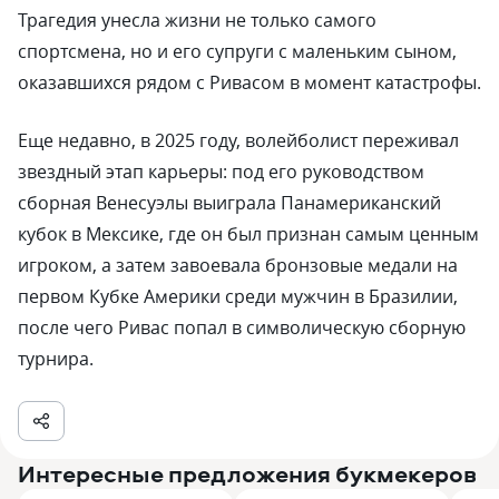
Трагедия унесла жизни не только самого
спортсмена, но и его супруги с маленьким сыном,
оказавшихся рядом с Ривасом в момент катастрофы.
Еще недавно, в 2025 году, волейболист переживал
звездный этап карьеры: под его руководством
сборная Венесуэлы выиграла Панамериканский
кубок в Мексике, где он был признан самым ценным
игроком, а затем завоевала бронзовые медали на
первом Кубке Америки среди мужчин в Бразилии,
после чего Ривас попал в символическую сборную
турнира.
Интересные предложения букмекеров