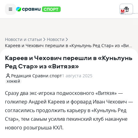
Реклама ООО «БК «Марафон» ИНН 
Новости и статьи
Новости
Кареев и Чехович перешли в «Куньлунь Ред Стар» из «Витязя»
Кареев и Чехович перешли в «Куньлунь
Ред Стар» из «Витязя»
Редакция Сравни.спорт
1 августа 2025
ХОККЕЙ
Сразу два экс-игрока подмосковного «Витязя» —
голкипер Андрей Кареев и форвард Иван Чехович —
согласились продолжить карьеру в «Куньлунь Ред
Стар», тем самым усилив пекинский клуб накануне
нового розыгрыша КХЛ.