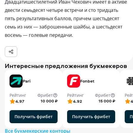
Двадцатишестилетний Иван Чехович имеет в активе
двести семьдесят четыре встречи и сто тридцать
пять результативных баллов, причем шестьдесят
семь из них — заброшенные шайбы, а шестьдесят
восемь — голевые передачи.
Интересные предложения букмекеров
Pari
Fonbet
Рейтинг
Фрибет
Рейтинг
Фрибет
Рей
10 000 ₽
15 000 ₽
4.97
4.92
4
Получить фрибет
Получить фрибет
П
Все букмекерские конторы