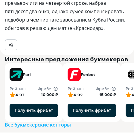
премьер-лиги на четвертой строке, набрав
пятьдесят два очка, однако сумел компенсировать
недобор в чемпионате завоеванием Кубка России,
обыграв в решающем матче «Краснодар».
Интересные предложения букмекеров
Pari
Fonbet
Рейтинг
Фрибет
Рейтинг
Фрибет
Рей
10 000 ₽
15 000 ₽
4.97
4.92
4
Получить фрибет
Получить фрибет
П
Все букмекерские конторы