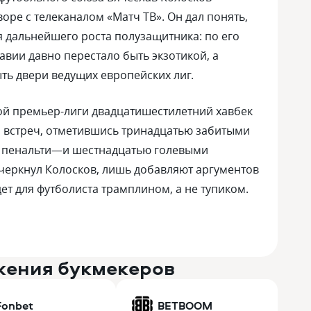
оре с телеканалом «Матч ТВ». Он дал понять,
ля дальнейшего роста полузащитника: по его
авии давно перестало быть экзотикой, а
ть двери ведущих европейских лиг.
й премьер-лиги двадцатишестилетний хавбек
а встреч, отметившись тринадцатью забитыми
 пенальти—и шестнадцатью голевыми
дчеркнул Колосков, лишь добавляют аргументов
дет для футболиста трамплином, а не тупиком.
жения букмекеров
Fonbet
BETBOOM