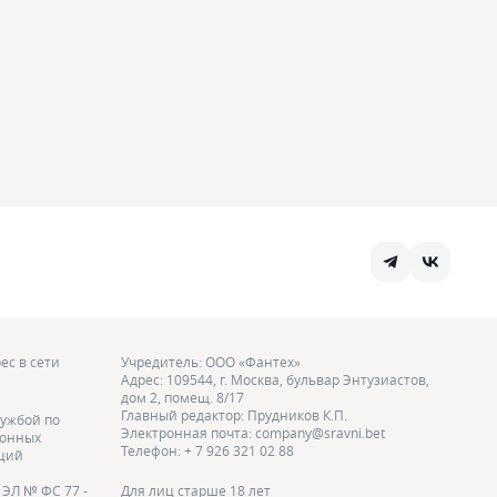
ес в сети
Учредитель: ООО «Фантех»
Адрес: 109544, г. Москва, бульвар Энтузиастов,
дом 2, помещ. 8/17
Главный редактор: Прудников К.П.
ужбой по
Электронная почта: company@sravni.bet
ионных
Телефон: + 7 926 321 02 88
аций
ЭЛ № ФС 77 -
Для лиц старше 18 лет