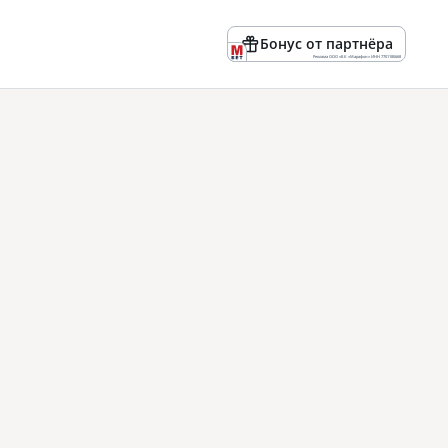
Бонус от партнёра
Реклама ООО «БК «Марафон» ИНН 7701180668