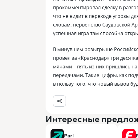
прокомментировал сделку в разгов
что не видит в переходе угрозы д
словам, первенство Саудовской Ар
успешная игра там способна откры
В минувшем розыгрыше Российско
провел за «Краснодар» три десятк
мячами—пять из них пришлись на
передачами. Такие цифры, как по
в пользу того, что новый вызов бу
Интересные предло
Pari