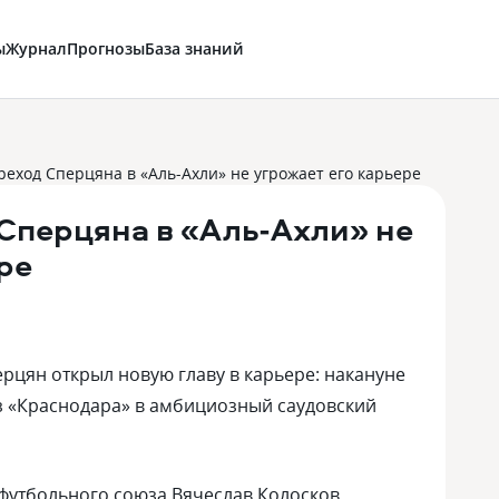
ы
Журнал
Прогнозы
База знаний
реход Сперцяна в «Аль-Ахли» не угрожает его карьере
 Сперцяна в «Аль-Ахли» не
ре
рцян открыл новую главу в карьере: накануне
з «Краснодара» в амбициозный саудовский
футбольного союза Вячеслав Колосков