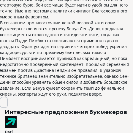
стартовую бурю, бой все чаще будет идти в удобном для него
темпе. Именно поэтому аналитики считают Благословенного
умеренным фаворитом.
В соглавном противостоянии легкой весовой категории
букмекеры склоняются к успеху Бенуа Сен-Дени, предлагая
коэффициенты около одного и пятидесяти пяти, тогда как
шансы Пэдди Пимблетта оцениваются примерно в два и
двадцать. Француз идет на серии из четырех побед, укрепил
кардиоресурсы и по-прежнему бьет весьма тяжело.
Пимблетт воспринимается публикой как зрелищный, но пока
недостаточно проверенный контендент: прошлый серьезный
экзамен против Джастина Гейджи он провалил. В ударной
технике британец значительно изобретательнее, однако Сен-
Дени способен уравнять обмен силой и добавить борцовское
давление. Если Бенуа сумеет сохранить темп до финальной
сирены, эксперты ждут его руки, поднятой вверх.
Интересные предложения букмекеров
Pari