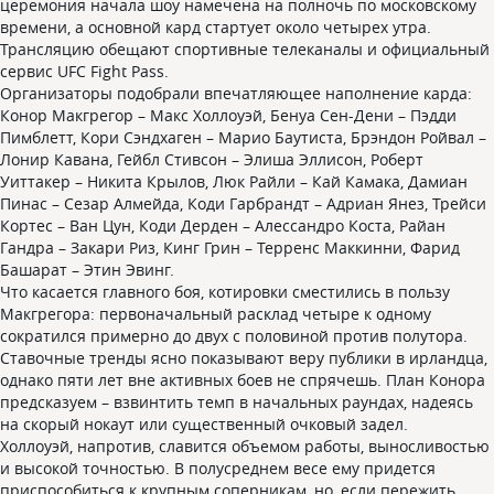
церемония начала шоу намечена на полночь по московскому
времени, а основной кард стартует около четырех утра.
Трансляцию обещают спортивные телеканалы и официальный
сервис UFC Fight Pass.
Организаторы подобрали впечатляющее наполнение карда:
Конор Макгрегор – Макс Холлоуэй, Бенуа Сен-Дени – Пэдди
Пимблетт, Кори Сэндхаген – Марио Баутиста, Брэндон Ройвал –
Лонир Кавана, Гейбл Стивсон – Элиша Эллисон, Роберт
Уиттакер – Никита Крылов, Люк Райли – Кай Камака, Дамиан
Пинас – Сезар Алмейда, Коди Гарбрандт – Адриан Янез, Трейси
Кортес – Ван Цун, Коди Дерден – Алессандро Коста, Райан
Гандра – Закари Риз, Кинг Грин – Терренс Маккинни, Фарид
Башарат – Этин Эвинг.
Что касается главного боя, котировки сместились в пользу
Макгрегора: первоначальный расклад четыре к одному
сократился примерно до двух с половиной против полутора.
Ставочные тренды ясно показывают веру публики в ирландца,
однако пяти лет вне активных боев не спрячешь. План Конора
предсказуем – взвинтить темп в начальных раундах, надеясь
на скорый нокаут или существенный очковый задел.
Холлоуэй, напротив, славится объемом работы, выносливостью
и высокой точностью. В полусреднем весе ему придется
приспособиться к крупным соперникам, но, если пережить