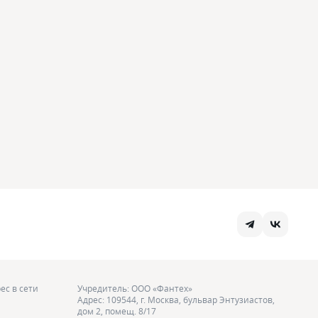
ес в сети
Учредитель: ООО «Фантех»
Адрес: 109544, г. Москва, бульвар Энтузиастов,
дом 2, помещ. 8/17