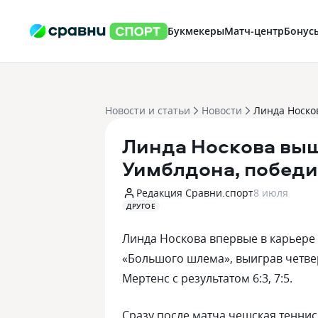
Букмекеры
Матч-центр
Бонус
Новости и статьи
Новости
Линда Носко
Линда Носкова вы
Уимблдона, победи
Редакция Сравни.спорт
8 июля
ДРУГОЕ
Линда Носкова впервые в карьере
«Большого шлема», выиграв четве
Мертенс с результатом 6:3, 7:5.
Сразу после матча чешская тенни