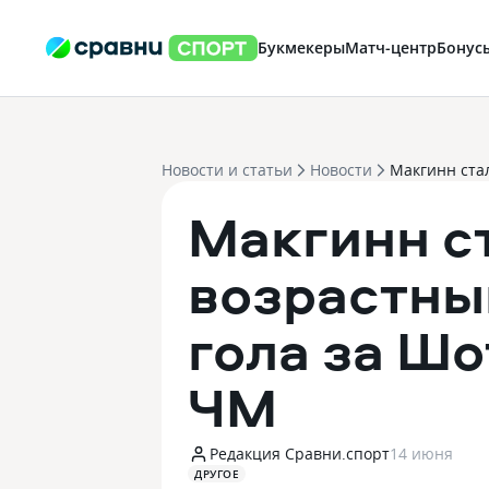
Букмекеры
Матч-центр
Бонус
Новости и статьи
Новости
Макгинн ста
Макгинн с
возрастны
гола за Ш
ЧМ
Редакция Сравни.спорт
14 июня
ДРУГОЕ