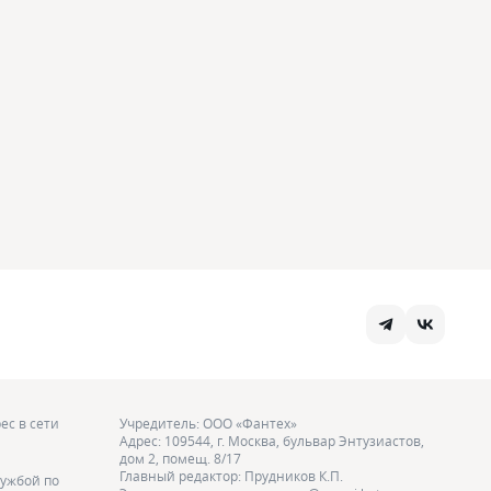
ес в сети
Учредитель: ООО «Фантех»
Адрес: 109544, г. Москва, бульвар Энтузиастов,
дом 2, помещ. 8/17
Главный редактор: Прудников К.П.
ужбой по