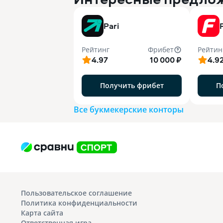
Pari
Рейтинг
Фрибет
Рейтин
4.97
10 000 ₽
4.9
Получить фрибет
П
Все букмекерские конторы
Пользовательское соглашение
Политика конфиденциальности
Карта сайта
Ответственная игра