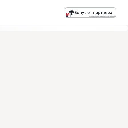
Бонус от партнёра
Реклама ООО «БК «Марафон» ИНН 7701180668