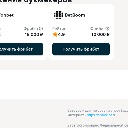
Fonbet
BetBoom
г
Фрибет
Рейтинг
Фрибет
2
15 000 ₽
4.9
10 000 ₽
олучить фрибет
Получить фрибет
Сетевое издание сравни спорт (адр
Интернет -
https://sravni.bet
)
Зарегистрировано Федеральной сл