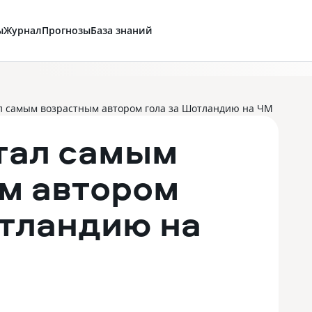
ы
Журнал
Прогнозы
База знаний
л самым возрастным автором гола за Шотландию на ЧМ
тал самым
м автором
отландию на