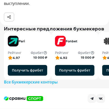
выступлении.
Интересные предложения букмекеров
Pari
Fonbet
Рейтинг
Фрибет
Рейтинг
Фрибет
Рей
10 000 ₽
15 000 ₽
4.97
4.92
4
Получить фрибет
Получить фрибет
П
Все букмекерские конторы