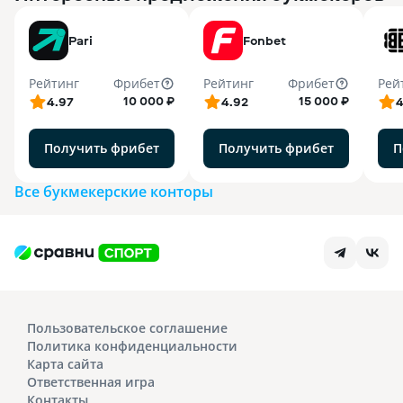
Pari
Fonbet
Рейтинг
Фрибет
Рейтинг
Фрибет
Рей
10 000 ₽
15 000 ₽
4.97
4.92
4
Получить фрибет
Получить фрибет
П
Все букмекерские конторы
Пользовательское соглашение
Политика конфиденциальности
Карта сайта
Ответственная игра
Контакты