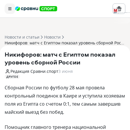
Реклама ООО «БК «Марафон» ИНН 
Новости и статьи
Новости
Никифоров: матч с Египтом показал уровень сборной России
Никифоров: матч с Египтом показал
уровень сборной России
Редакция Сравни.спорт
3 июня
ДРУГОЕ
Сборная России по футболу 28 мая провела
контрольный поединок в Каире и уступила хозяевам
поля из Египта со счетом 0:1, тем самым завершив
майский выезд без побед.
Помощник главного тренера национальной