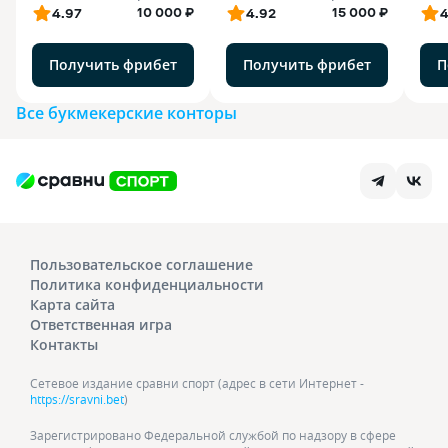
10 000 ₽
15 000 ₽
4.97
4.92
4
Получить фрибет
Получить фрибет
П
Все букмекерские конторы
Пользовательское соглашение
Политика конфиденциальности
Карта сайта
Ответственная игра
Контакты
Сетевое издание сравни спорт (адрес в сети Интернет -
https://sravni.bet
)
Зарегистрировано Федеральной службой по надзору в сфере