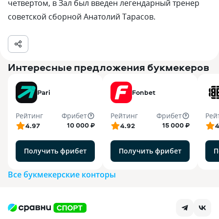
четвертом, в Зал был введен легендарный тренер
советской сборной Анатолий Тарасов.
Интересные предложения букмекеров
Pari
Fonbet
Рейтинг
Фрибет
Рейтинг
Фрибет
Рей
10 000 ₽
15 000 ₽
4.97
4.92
4
Получить фрибет
Получить фрибет
П
Все букмекерские конторы