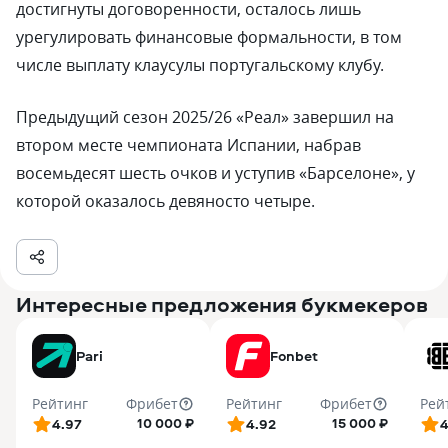
достигнуты договоренности, осталось лишь
урегулировать финансовые формальности, в том
числе выплату клаусулы португальскому клубу.
Предыдущий сезон 2025/26 «Реал» завершил на
втором месте чемпионата Испании, набрав
восемьдесят шесть очков и уступив «Барселоне», у
которой оказалось девяносто четыре.
Интересные предложения букмекеров
Pari
Fonbet
Рейтинг
Фрибет
Рейтинг
Фрибет
Рей
10 000 ₽
15 000 ₽
4.97
4.92
4