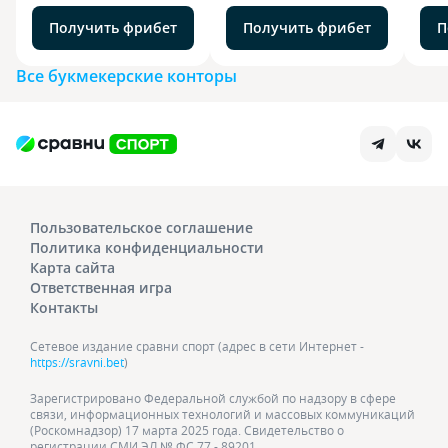
Получить фрибет
Получить фрибет
П
Все букмекерские конторы
Пользовательское соглашение
Политика конфиденциальности
Карта сайта
Ответственная игра
Контакты
Сетевое издание сравни спорт (адрес в сети Интернет -
https://sravni.bet
)
Зарегистрировано Федеральной службой по надзору в сфере
связи, информационных технологий и массовых коммуникаций
(Роскомнадзор) 17 марта 2025 года. Свидетельство о
регистрации СМИ ЭЛ № ФС 77 - 89201