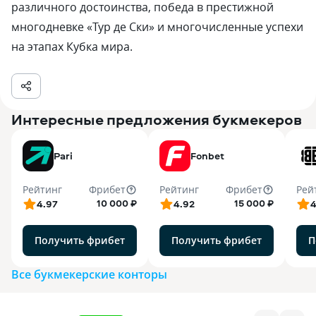
различного достоинства, победа в престижной
многодневке «Тур де Ски» и многочисленные успехи
на этапах Кубка мира.
Интересные предложения букмекеров
Pari
Fonbet
Рейтинг
Фрибет
Рейтинг
Фрибет
Рей
10 000 ₽
15 000 ₽
4.97
4.92
4
Получить фрибет
Получить фрибет
П
Все букмекерские конторы