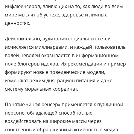
инфлюенсеров, влияющих на то, как люди во всем
мире мыслят об успехе, здоровье и личных
ценностях.
Действительно, аудитория социал­ьных сетей
исчисляется миллиардами, и каждый пользователь
волей-неволей оказывается в информационном
поле блогеров-идолов. Их рекомендации и пример
формируют новые поведенческие модели,
изменяют режим дня, рацион питания и даже
систему моральных координат.
Понятие «инфлюенсер» применяется к публичной
персоне, обладающей способностью
воздействовать на широкие массы через
собственный образ жизни и активность в медиа-