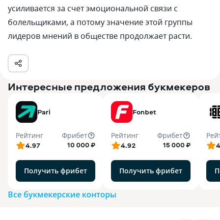
усиливается за счет эмоциональной связи с
болельщиками, а потому значение этой группы
лидеров мнений в обществе продолжает расти.
Интересные предложения букмекеров
Pari
Fonbet
Рейтинг
Фрибет
Рейтинг
Фрибет
Рей
10 000 ₽
15 000 ₽
4.97
4.92
4
Получить фрибет
Получить фрибет
П
Все букмекерские конторы