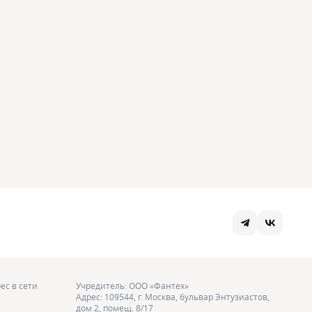
ес в сети
Учредитель: ООО «Фантех»
Адрес: 109544, г. Москва, бульвар Энтузиастов,
дом 2, помещ. 8/17