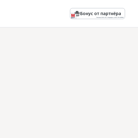
Бонус от партнёра
Реклама ООО «БК «Марафон» ИНН 7701180668