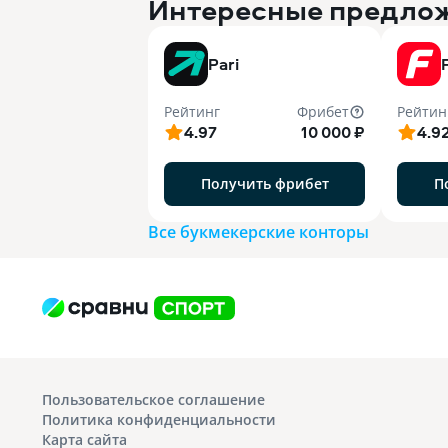
Интересные предло
Pari
Рейтинг
Фрибет
Рейтин
4.97
10 000 ₽
4.9
Получить фрибет
П
Все букмекерские конторы
Пользовательское соглашение
Политика конфиденциальности
Карта сайта