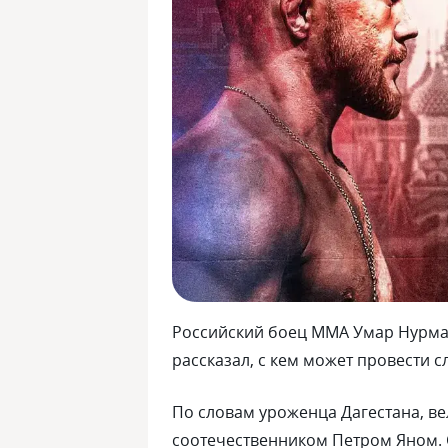
Российский боец ММА Умар Нурма
рассказал, с кем может провести 
По словам уроженца Дагестана, вел
соотечественником Петром Яном. С