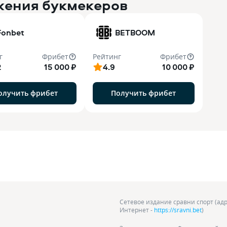
жения букмекеров
Fonbet
BETBOOM
г
Фрибет
Рейтинг
Фрибет
2
15 000 ₽
4.9
10 000 ₽
олучить фрибет
Получить фрибет
Сетевое издание сравни спорт (адр
Интернет -
https://sravni.bet
)