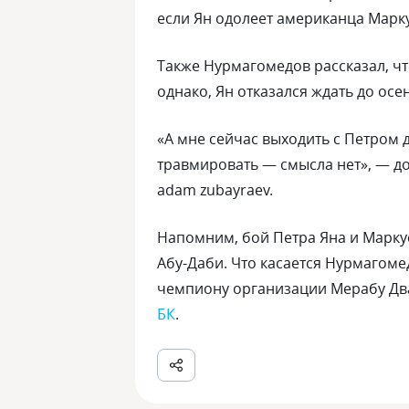
если Ян одолеет американца Марку
Также Нурмагомедов рассказал, что
однако, Ян отказался ждать до ос
«А мне сейчас выходить с Петром 
травмировать — смысла нет», — д
adam zubayraev.
Напомним, бой Петра Яна и Маркус
Абу-Даби. Что касается Нурмагоме
чемпиону организации Мерабу Дв
БК
.