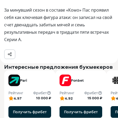
За минувший сезон в составе «Комо» Пас проявил
себя как ключевая фигура атаки: он записал на свой
счет двенадцать забитых мячей и семь
результативных передач в тридцати пяти встречах
Серии А.
Интересные предложения букмекеров
Pari
Fonbet
Рейтинг
Фрибет
Рейтинг
Фрибет
Рей
10 000 ₽
15 000 ₽
4.97
4.92
4
Получить фрибет
Получить фрибет
П