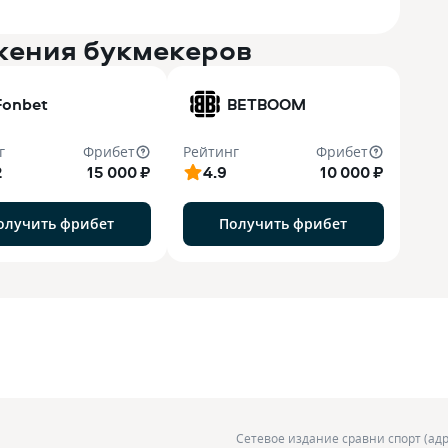
жения букмекеров
Fonbet
BETBOOM
г
Фрибет
Рейтинг
Фрибет
2
15 000 ₽
4.9
10 000 ₽
олучить фрибет
Получить фрибет
Сетевое издание сравни спорт (адр