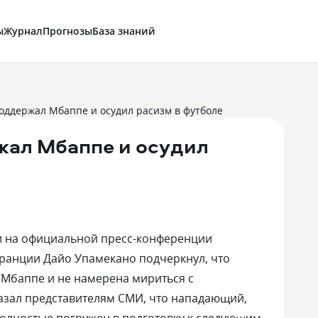
ы
Журнал
Прогнозы
База знаний
оддержал Мбаппе и осудил расизм в футболе
жал Мбаппе и осудил
и на официальной пресс-конференции
ранции Дайо Упамекано подчеркнул, что
 Мбаппе и не намерена мириться с
азал представителям СМИ, что нападающий,