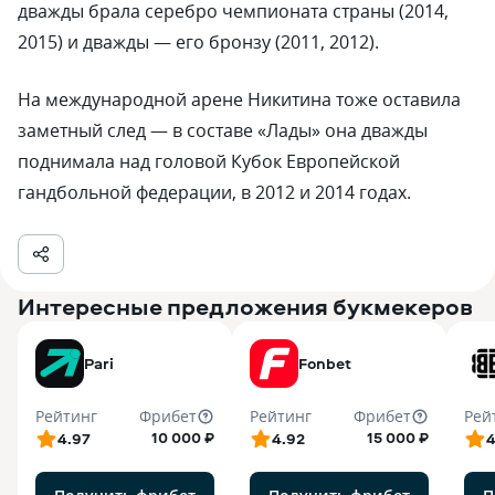
дважды брала серебро чемпионата страны (2014,
2015) и дважды — его бронзу (2011, 2012).
На международной арене Никитина тоже оставила
заметный след — в составе «Лады» она дважды
поднимала над головой Кубок Европейской
гандбольной федерации, в 2012 и 2014 годах.
Интересные предложения букмекеров
Pari
Fonbet
Рейтинг
Фрибет
Рейтинг
Фрибет
Рей
10 000 ₽
15 000 ₽
4.97
4.92
4