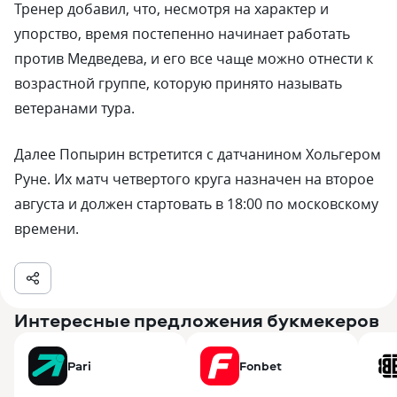
Тренер добавил, что, несмотря на характер и
упорство, время постепенно начинает работать
против Медведева, и его все чаще можно отнести к
возрастной группе, которую принято называть
ветеранами тура.
Далее Попырин встретится с датчанином Хольгером
Руне. Их матч четвертого круга назначен на второе
августа и должен стартовать в 18:00 по московскому
времени.
Интересные предложения букмекеров
Pari
Fonbet