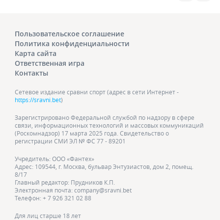
Пользовательское соглашение
Политика конфиденциальности
Карта сайта
Ответственная игра
Контакты
Сетевое издание сравни спорт (адрес в сети Интернет -
https://sravni.bet
)
Зарегистрировано Федеральной службой по надзору в сфере
связи, информационных технологий и массовых коммуникаций
(Роскомнадзор) 17 марта 2025 года. Свидетельство о
регистрации СМИ ЭЛ № ФС 77 - 89201
Учредитель: ООО «Фантех»
Адрес: 109544, г. Москва, бульвар Энтузиастов, дом 2, помещ.
8/17
Главный редактор: Прудников К.П.
Электронная почта: company@sravni.bet
Телефон: + 7 926 321 02 88
Для лиц старше 18 лет