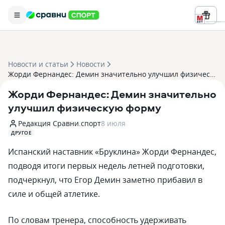
Реклама ООО «БК «Марафон» ИНН 
Новости и статьи
Новости
Жорди Фернандес: Демин значительно улучшил физическую форму
Жорди Фернандес: Демин значительно
улучшил физическую форму
Редакция Сравни.спорт
8 июля
ДРУГОЕ
Испанский наставник «Бруклина» Жорди Фернандес,
подводя итоги первых недель летней подготовки,
подчеркнул, что Егор Демин заметно прибавил в
силе и общей атлетике.
По словам тренера, способность удерживать