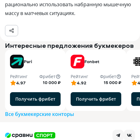
рационально использовать набранную мышечную
массу в матчевых ситуациях.
Интересные предложения букмекеров
Pari
Fonbet
Рейтинг
Фрибет
Рейтинг
Фрибет
Рей
10 000 ₽
15 000 ₽
4.97
4.92
4
Получить фрибет
Получить фрибет
П
Все букмекерские конторы