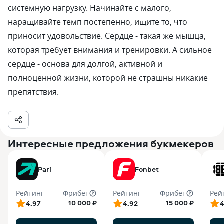
системную нагрузку. Начинайте с малого,
наращивайте темп постепенно, ищите то, что
приносит удовольствие. Сердце - такая же мышца,
которая требует внимания и тренировки. А сильное
сердце - основа для долгой, активной и
полноценной жизни, которой не страшны никакие
препятствия.
Интересные предложения букмекеров
Pari
Fonbet
Рейтинг
Фрибет
Рейтинг
Фрибет
Рей
10 000 ₽
15 000 ₽
4.97
4.92
4