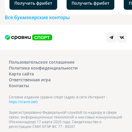
Получить фрибет
Получить фрибет
П
Все букмекерские конторы
Пользовательское соглашение
Политика конфиденциальности
Карта сайта
Ответственная игра
Контакты
Сетевое издание сравни спорт (адрес в сети Интернет -
https://sravni.bet
)
Зарегистрировано Федеральной службой по надзору в сфере
связи, информационных технологий и массовых коммуникаций
(Роскомнадзор) 17 марта 2025 года. Свидетельство о
регистрации СМИ ЭЛ № ФС 77 - 89201