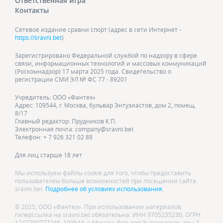
Ответственная игра
Контакты
Сетевое издание сравни спорт (адрес в сети Интернет -
https://sravni.bet
)
Зарегистрировано Федеральной службой по надзору в сфере
связи, информационных технологий и массовых коммуникаций
(Роскомнадзор) 17 марта 2025 года. Свидетельство о
регистрации СМИ ЭЛ № ФС 77 - 89201
Учредитель: ООО «Фантех»
Адрес: 109544, г. Москва, бульвар Энтузиастов, дом 2, помещ.
8/17
Главный редактор: Прудников К.П.
Электронная почта: company@sravni.bet
Телефон: + 7 926 321 02 88
Для лиц старше 18 лет
Мы используем файлы cookie для того, чтобы предоставить
пользователям больше возможностей при посещении сайта
sravni.bet.
Подробнее об условиях использования.
© 2025, ООО «Фантех». При использовании материалов
гиперссылка на sravni.bet обязательна. ИНН 9705235230, ОГРН
1247700777246. 109544, г. Москва, бульвар Энтузиастов, дом 2,