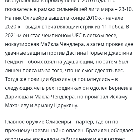
выступающий в промоушене с 2010 года. Его
показатель в рамках сильнейшей лиги мира – 23-10.
На пик Оливейра вышел в конце 2010-х - начале
2020-х – выдал впечатляющий стрик из 11 побед. В
2021-м он стал чемпионом UFC в легком весе,
нокаутировав Майкла Чендлера, а затем провел две
удачные защиты против Дастина Порье и Джастина
Гейджи – обоих взял на удушающий, но затем был
лишен пояса из-за того, что не смог сделать вес.
Тогда же позиции бразильца пошатнулись – в
следующих четырех поединках он одолел Бернеила
Дариюша и Макла Чендлера, но проиграл Исламу
Махачеву и Арману Царукяну.
Главное оружие Оливейры – партер, где он по-
прежнему чрезвычайно опасен. Бразилец обладает
огромным арсеналом сабмишенов и впечатляет