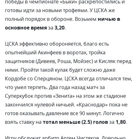
победы в чемпионате «Быки» раскрепостились и
готовы идти за новыми трофеями. У ЦСКА же
полный порядок в обороне. Возьмем
ничью в
основное время
за
3,20
.
ЦСКА эффективно обороняется, благо есть
опытнейший Акинфеев в воротах, тройка
защитников (Дивеев, Роша, Мойзес) и Кисляк перед
ними. Пройти такой кулак будет сложно даже
Кордобе со Сперцяном. ЦСКА всегда отличался тем,
что умел терпеть. Два года назад матч за
Суперкубок против «Зенита» на этом же стадионе
закончился нулевой ничьей. «Краснодар» пока не
готов оказывать давление все 90 минут. Логично
взять ставку на
тотал меньше (2.5) голов
за
1,80
.
Игру обслужит арбитр Артем Чистяков. Довольно