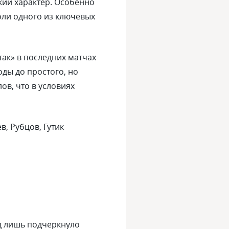
кий характер. Особенно
оли одного из ключевых
ак» в последних матчах
оды до простого, но
ов, что в условиях
, Рубцов, Гутик
д лишь подчеркнуло