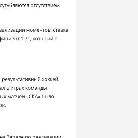
сугубляются отсутствием
еализации моментов, ставка
ициент 1.71, который в
 результативный хоккей.
ал в играх команды
ных матчей «СКА» было
ок.
 на Западе по реализации