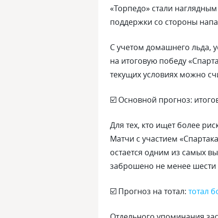
«Торпедо» стали наглядным
поддержки со стороны напа
С учетом домашнего льда, 
на итоговую победу «Спарт
текущих условиях можно сч
☑️ Основной прогноз: итого
Для тех, кто ищет более ри
Матчи с участием «Спартака
остается одним из самых в
заброшено не менее шести 
☑️ Прогноз на тотал:
тотал б
Отдельного упоминания засл