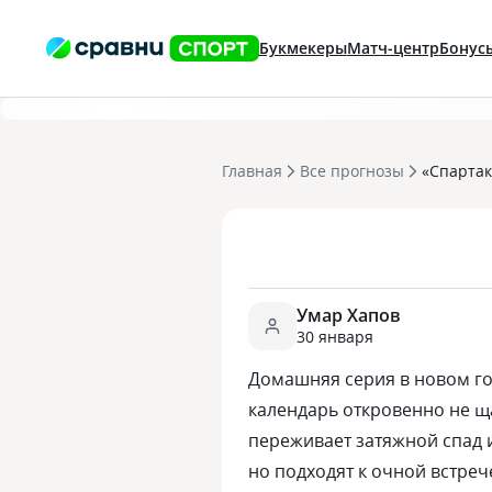
Букмекеры
Матч-центр
Бонус
Главная
Все прогнозы
«Спартак
Умар Хапов
30 января
Домашняя серия в новом го
календарь откровенно не щ
переживает затяжной спад и
но подходят к очной встреч