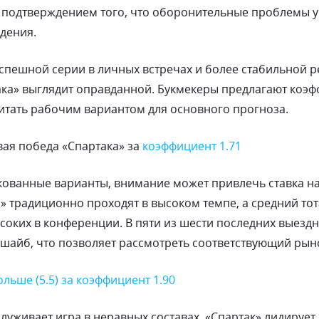
 подтверждением того, что оборонительные проблемы у
дения.
успешной серии в личных встречах и более стабильной р
ака» выглядит оправданной. Букмекеры предлагают коэфф
итать рабочим вариантом для основного прогноза.
вая победа «Спартака» за
коэффициент 1.71
скованные варианты, внимание может привлечь ставка на
» традиционно проходят в высоком темпе, а средний тот
ысоких в конференции. В пяти из шести последних выезд
шайб, что позволяет рассмотреть соответствующий рын
ольше (5.5) за коэффициент 1.90
уживает игра в неравных составах. «Спартак» лидирует