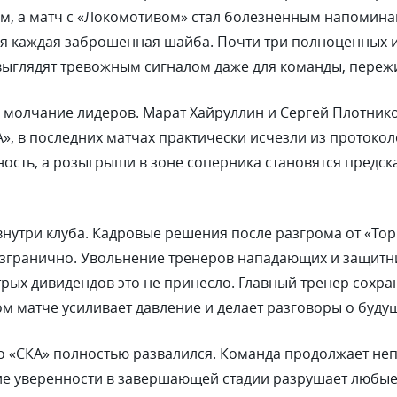
м, а матч с «Локомотивом» стал болезненным напомина
я каждая заброшенная шайба. Почти три полноценных и
выглядят тревожным сигналом даже для команды, переж
а молчание лидеров. Марат Хайруллин и Сергей Плотник
», в последних матчах практически исчезли из протоколо
ность, а розыгрыши в зоне соперника становятся предск
внутри клуба. Кадровые решения после разгрома от «Тор
езгранично. Увольнение тренеров нападающих и защитн
трых дивидендов это не принесло. Главный тренер сохра
м матче усиливает давление и делает разговоры о буду
то «СКА» полностью развалился. Команда продолжает неп
твие уверенности в завершающей стадии разрушает любы