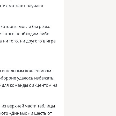
 этих матчах получают
 которые могли бы резко
ля этого необходим либо
ни того, ни другого в игре
м и цельным коллективом.
обороне удалось избежать.
о для команды с акцентом на
и из верхней части таблицы
ого «Динамо» и шесть от