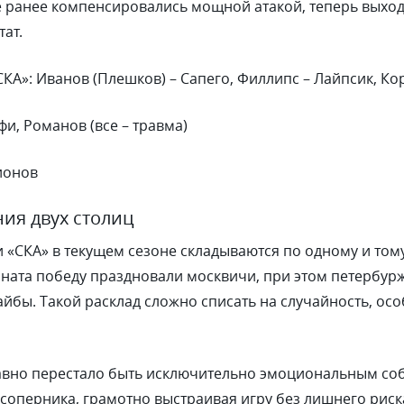
 ранее компенсировались мощной атакой, теперь выход
ат.
А»: Иванов (Плешков) – Сапего, Филлипс – Лайпсик, Ко
и, Романов (все – травма)
ионов
ния двух столиц
 «СКА» в текущем сезоне складываются по одному и тому
ната победу праздновали москвичи, при этом петербурж
йбы. Такой расклад сложно списать на случайность, осо
давно перестало быть исключительно эмоциональным со
соперника, грамотно выстраивая игру без лишнего риск