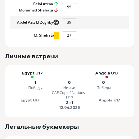
Belal Ateya
55
'
Mohamed Shehata
Abdel Aziz El Zoghby
39
'
M. Shehata
27
'
Личные встречи
Egypt U17
Angola U17
1
0
0
Победы
Ничьи
Победы
CAF Cup of Nations -
U17
Egypt U17
Angola U17
2
:
1
12.04.2025
Легальные букмекеры
3