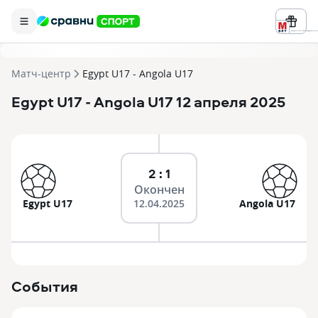
Реклама ООО «БК «Марафон» ИНН 
Матч-центр
Egypt U17 - Angola U17
Egypt U17
- Angola U17
12 апреля 2025
2 : 1
Окончен
Egypt U17
12.04.2025
Angola U17
События